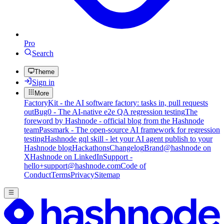
Pro
Search
Theme
Sign in
More
FactoryKit - the AI software factory: tasks in, pull requests
out
Bug0 - The AI-native e2e QA regression testing
The
foreword by Hashnode - official blog from the Hashnode
team
Passmark - The open-source AI framework for regression
testing
Hashnode gql skill - let your AI agent publish to your
Hashnode blog
Hackathons
Changelog
Brand
@hashnode on
X
Hashnode on LinkedIn
Support -
hello+support@hashnode.com
Code of
Conduct
Terms
Privacy
Sitemap