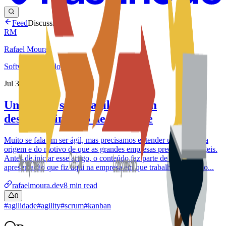
Feed
Discussion
RM
Rafael Moura
Softwarer Developer
Jul 30, 2024
Um pouco sobre agilidade em
desenvolvimento de software
Muito se fala em ser ágil, mas precisamos entender um pouco da
origem e do motivo de que as grandes empresas precisam ser ágeis.
Antes de iniciar esse artigo, o conteúdo faz parte de uma
apresentação que fiz aqui na empresa em que trabalho. Eu inicio...
rafaelmoura.dev
8
min read
0
#
agilidade
#
agility
#
scrum
#
kanban