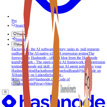
Pro
Search
Theme
Sign in
More
FactoryKit - the AI software factory: tasks in, pull requests
out
Bug0 - The AI-native e2e QA regression testing
The
foreword by Hashnode - official blog from the Hashnode
team
Passmark - The open-source AI framework for regression
testing
Hashnode gql skill - let your AI agent publish to your
Hashnode blog
Hackathons
Changelog
Brand
@hashnode on
X
Hashnode on LinkedIn
Support -
hello+support@hashnode.com
Code of
Conduct
Terms
Privacy
Sitemap