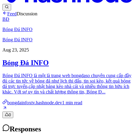
Feed
Discussion
BĐ
Bóng Đá INFO
Bóng Đá INFO
Aug 23, 2025
Bóng Đá INFO
Bóng Đá INFO là một là trang web bongdaso chuyên cung cấp đầy
đủ các tin tức về bóng đá như lịch thi đấu, tin soi kèo, kết quả bóng
đá trực tuyến,cập nhật bảng kèo nhà cái và nhiều thông tin hữu ích
khác. Với sự uy tín và chất lượng thông tin, Bóng Đ...
bongdainfoxtv.hashnode.dev
1
min read
0
Responses