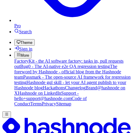
Pro
Search
Theme
Sign in
More
FactoryKit - the AI software factory: tasks in, pull requests
out
Bug0 - The AI-native e2e QA regression testing
The
foreword by Hashnode - official blog from the Hashnode
team
Passmark - The open-source AI framework for regression
testing
Hashnode gql skill - let your AI agent publish to your
Hashnode blog
Hackathons
Changelog
Brand
@hashnode on
X
Hashnode on LinkedIn
Support -
hello+support@hashnode.com
Code of
Conduct
Terms
Privacy
Sitemap