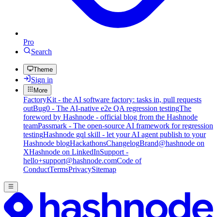
Pro
Search
Theme
Sign in
More
FactoryKit - the AI software factory: tasks in, pull requests
out
Bug0 - The AI-native e2e QA regression testing
The
foreword by Hashnode - official blog from the Hashnode
team
Passmark - The open-source AI framework for regression
testing
Hashnode gql skill - let your AI agent publish to your
Hashnode blog
Hackathons
Changelog
Brand
@hashnode on
X
Hashnode on LinkedIn
Support -
hello+support@hashnode.com
Code of
Conduct
Terms
Privacy
Sitemap