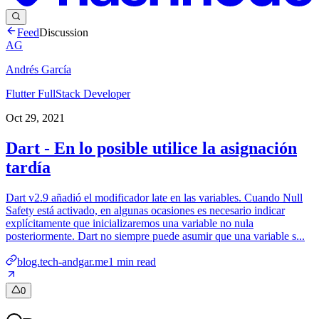
Feed
Discussion
AG
Andrés García
Flutter FullStack Developer
Oct 29, 2021
Dart - En lo posible utilice la asignación
tardía
Dart v2.9 añadió el modificador late en las variables. Cuando Null
Safety está activado, en algunas ocasiones es necesario indicar
explícitamente que inicializaremos una variable no nula
posteriormente. Dart no siempre puede asumir que una variable s...
blog.tech-andgar.me
1
min read
0