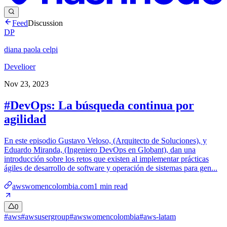
Feed
Discussion
DP
diana paola celpi
Develioer
Nov 23, 2023
#DevOps: La búsqueda continua por
agilidad
En este episodio Gustavo Veloso, (Arquitecto de Soluciones), y
Eduardo Miranda, (Ingeniero DevOps en Globant), dan una
introducción sobre los retos que existen al implementar prácticas
ágiles de desarrollo de software y operación de sistemas para gen...
awswomencolombia.com
1
min read
0
#
aws
#
awsusergroup
#
awswomencolombia
#
aws-latam