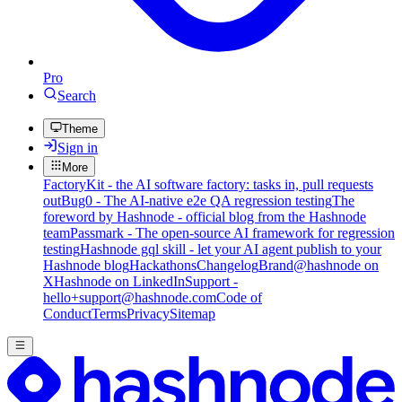
Pro
Search
Theme
Sign in
More
FactoryKit - the AI software factory: tasks in, pull requests
out
Bug0 - The AI-native e2e QA regression testing
The
foreword by Hashnode - official blog from the Hashnode
team
Passmark - The open-source AI framework for regression
testing
Hashnode gql skill - let your AI agent publish to your
Hashnode blog
Hackathons
Changelog
Brand
@hashnode on
X
Hashnode on LinkedIn
Support -
hello+support@hashnode.com
Code of
Conduct
Terms
Privacy
Sitemap