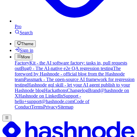
Pro
Search
Theme
Sign in
More
FactoryKit - the AI software factory: tasks in, pull requests
out
Bug0 - The AI-native e2e QA regression testing
The
foreword by Hashnode - official blog from the Hashnode
team
Passmark - The open-source AI framework for regression
testing
Hashnode gql skill - let your AI agent publish to your
Hashnode blog
Hackathons
Changelog
Brand
@hashnode on
X
Hashnode on LinkedIn
Support -
hello+support@hashnode.com
Code of
Conduct
Terms
Privacy
Sitemap