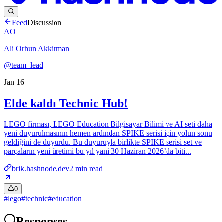
Feed
Discussion
AO
Ali Orhun Akkirman
@team_lead
Jan 16
Elde kaldı Technic Hub!
LEGO firması, LEGO Education Bilgisayar Bilimi ve AI seti daha
yeni duyurulmasının hemen ardından SPIKE serisi için yolun sonu
geldiğini de duyurdu. Bu duyuruyla birlikte SPIKE serisi set ve
parçaların yeni üretimi bu yıl yani 30 Haziran 2026’da biti...
brik.hashnode.dev
2
min read
0
#
lego
#
technic
#
education
Responses