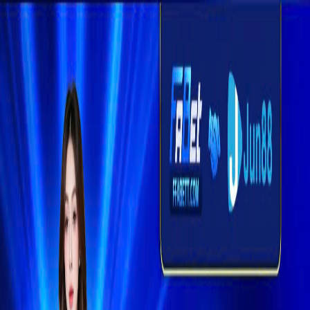
Toggle Sidebar
Feed