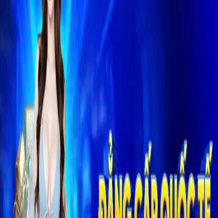
Pro
Search
Theme
Sign in
More
FactoryKit - the AI software factory: tasks in, pull requests
out
Bug0 - The AI-native e2e QA regression testing
The
foreword by Hashnode - official blog from the Hashnode
team
Passmark - The open-source AI framework for regression
testing
Hashnode gql skill - let your AI agent publish to your
Hashnode blog
Hackathons
Changelog
Brand
@hashnode on
X
Hashnode on LinkedIn
Support -
hello+support@hashnode.com
Code of
Conduct
Terms
Privacy
Sitemap