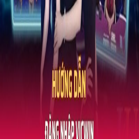
Feed
Discussion
VI
VICWIN IO
Apr 28, 2025
Hướng Dẫn Đăng Nhập VICWIN: Thao
Tác Nhanh Gọn Chỉ Với 3 Bước
Trong thế giới cá cược trực tuyến, VICWIN nổi bật như một sân
chơi uy tín và chuyên nghiệp, thu hút đông đảo người chơi từ khắp
nơi. Để bắt đầu trải nghiệm tại đây, bước đầu tiên bạn cần thực hiện
chính là đăng nhập VICWIN. Nếu bạn vẫn chưa rõ cách t...
vicwinio1.hashnode.dev
3
min read
0
Responses