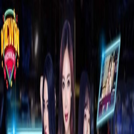
Toggle Sidebar
Feed