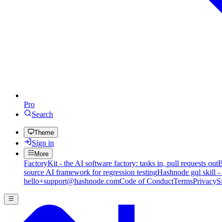
Pro
Search
Theme
Sign in
More
FactoryKit - the AI software factory: tasks in, pull requests out
B
source AI framework for regression testing
Hashnode gql skill -
hello+support@hashnode.com
Code of Conduct
Terms
Privacy
S