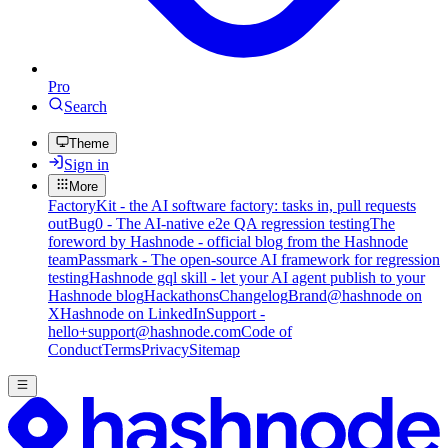
Pro
Search
Theme
Sign in
More
FactoryKit - the AI software factory: tasks in, pull requests
out
Bug0 - The AI-native e2e QA regression testing
The
foreword by Hashnode - official blog from the Hashnode
team
Passmark - The open-source AI framework for regression
testing
Hashnode gql skill - let your AI agent publish to your
Hashnode blog
Hackathons
Changelog
Brand
@hashnode on
X
Hashnode on LinkedIn
Support -
hello+support@hashnode.com
Code of
Conduct
Terms
Privacy
Sitemap