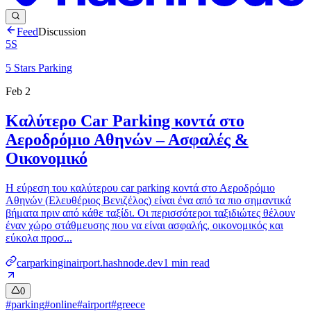
Feed
Discussion
5S
5 Stars Parking
Feb 2
Καλύτερο Car Parking κοντά στο
Αεροδρόμιο Αθηνών – Ασφαλές &
Οικονομικό
Η εύρεση του καλύτερου car parking κοντά στο Αεροδρόμιο
Αθηνών (Ελευθέριος Βενιζέλος) είναι ένα από τα πιο σημαντικά
βήματα πριν από κάθε ταξίδι. Οι περισσότεροι ταξιδιώτες θέλουν
έναν χώρο στάθμευσης που να είναι ασφαλής, οικονομικός και
εύκολα προσ...
carparkinginairport.hashnode.dev
1
min read
0
#
parking
#
online
#
airport
#
greece