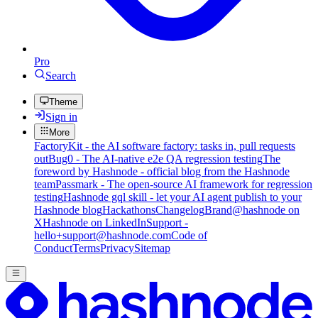
Pro
Search
Theme
Sign in
More
FactoryKit - the AI software factory: tasks in, pull requests
out
Bug0 - The AI-native e2e QA regression testing
The
foreword by Hashnode - official blog from the Hashnode
team
Passmark - The open-source AI framework for regression
testing
Hashnode gql skill - let your AI agent publish to your
Hashnode blog
Hackathons
Changelog
Brand
@hashnode on
X
Hashnode on LinkedIn
Support -
hello+support@hashnode.com
Code of
Conduct
Terms
Privacy
Sitemap