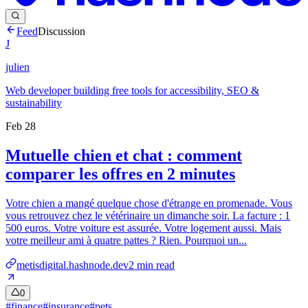
Feed
Discussion
J
julien
Web developer building free tools for accessibility, SEO &
sustainability
Feb 28
Mutuelle chien et chat : comment
comparer les offres en 2 minutes
Votre chien a mangé quelque chose d'étrange en promenade. Vous
vous retrouvez chez le vétérinaire un dimanche soir. La facture : 1
500 euros. Votre voiture est assurée. Votre logement aussi. Mais
votre meilleur ami à quatre pattes ? Rien. Pourquoi un...
metisdigital.hashnode.dev
2
min read
0
#
finance
#
insurance
#
pets