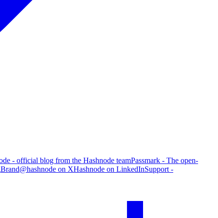
de - official blog from the Hashnode team
Passmark - The open-
g
Brand
@hashnode on X
Hashnode on LinkedIn
Support -