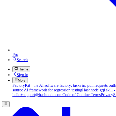
Pro
Search
Theme
Sign in
More
FactoryKit - the AI software factory: tasks in, pull requests out
B
source AI framework for regression testing
Hashnode gql skill -
hello+support@hashnode.com
Code of Conduct
Terms
Privacy
S