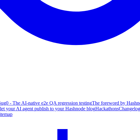
ug0 - The AI-native e2e QA regression testing
The foreword by Hashno
 let your AI agent publish to your Hashnode blog
Hackathons
Changelo
itemap