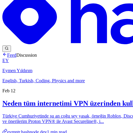
Feed
Discussion
EY
Eymen Yıldırım
English, Turkish, Coding, Physics and more
Feb 12
Neden tüm internetimi VPN üzerinden ku
Türkiye Cumhuriyetinde şu an çoğu şey yasak, örneğin Roblox, Disco
ve önerilerim Proton VPN® ile Avast Secureline®, i...
eymntr.hashnode.dev
1
min read