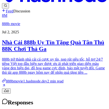
Feed
Discussion
8M
888b movie
Jul 2, 2025
Nhà Cái 888b Uy Tín Tặng Quà Tân Thủ
88K Chơi Thả Ga
888b trở thành nhà cái cá cược uy tín, nạp rút siêu tốc, hỗ trợ 24/7
tiếng Việt top đầu hiện nay được ưu ái phát triển giao diện màu
vàng đen hiện đại, đồ họa game cực đỉnh, bảo mật tuyệt đối. Game
thủ tải app 888b ngay hôm nay để nhận quà tặng tiền ...
888bmovie1.hashnode.dev
2
min read
0
Responses