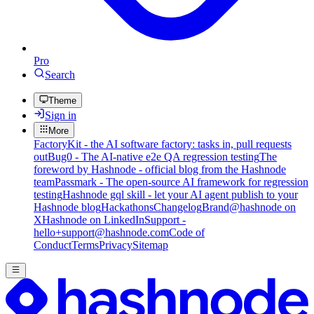
Pro
Search
Theme
Sign in
More
FactoryKit - the AI software factory: tasks in, pull requests
out
Bug0 - The AI-native e2e QA regression testing
The
foreword by Hashnode - official blog from the Hashnode
team
Passmark - The open-source AI framework for regression
testing
Hashnode gql skill - let your AI agent publish to your
Hashnode blog
Hackathons
Changelog
Brand
@hashnode on
X
Hashnode on LinkedIn
Support -
hello+support@hashnode.com
Code of
Conduct
Terms
Privacy
Sitemap