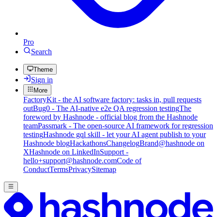
Pro
Search
Theme
Sign in
More
FactoryKit - the AI software factory: tasks in, pull requests
out
Bug0 - The AI-native e2e QA regression testing
The
foreword by Hashnode - official blog from the Hashnode
team
Passmark - The open-source AI framework for regression
testing
Hashnode gql skill - let your AI agent publish to your
Hashnode blog
Hackathons
Changelog
Brand
@hashnode on
X
Hashnode on LinkedIn
Support -
hello+support@hashnode.com
Code of
Conduct
Terms
Privacy
Sitemap