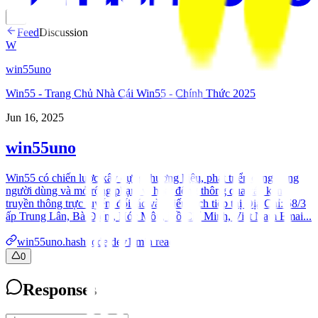
Feed
Discussion
W
win55uno
Win55 - Trang Chủ Nhà Cái Win55 - Chính Thức 2025
Jun 16, 2025
win55uno
Win55 có chiến lược xây dựng thương hiệu, phát triển cộng đồng
người dùng và mở rộng phạm vi hoạt động thông qua các kênh
truyền thông trực tuyến, đối tác và chiến dịch tiếp thị Địa Chỉ: 58/3
ấp Trung Lân, Bà Điểm, Hóc Môn, Hồ Chí Minh, Việt Nam Emai...
win55uno.hashnode.dev
1
min read
0
Responses