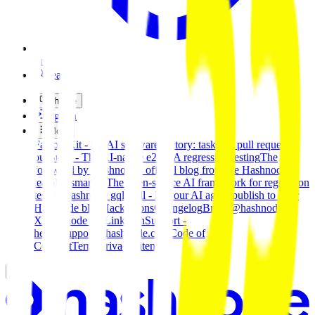
Pro
Search
Theme
Sign in
More
FactoryKit - the AI software factory: tasks in, pull requests
out
Bug0 - The AI-native e2e QA regression testing
The
foreword by Hashnode - official blog from the Hashnode
team
Passmark - The open-source AI framework for regression
testing
Hashnode gql skill - let your AI agent publish to your
Hashnode blog
Hackathons
Changelog
Brand
@hashnode on
X
Hashnode on LinkedIn
Support -
hello+support@hashnode.com
Code of
Conduct
Terms
Privacy
Sitemap