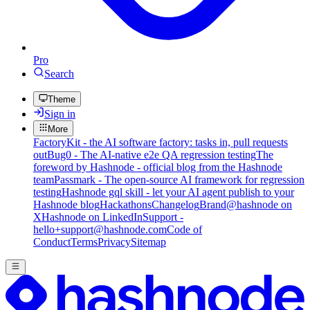
Pro
Search
Theme
Sign in
More
FactoryKit - the AI software factory: tasks in, pull requests
out
Bug0 - The AI-native e2e QA regression testing
The
foreword by Hashnode - official blog from the Hashnode
team
Passmark - The open-source AI framework for regression
testing
Hashnode gql skill - let your AI agent publish to your
Hashnode blog
Hackathons
Changelog
Brand
@hashnode on
X
Hashnode on LinkedIn
Support -
hello+support@hashnode.com
Code of
Conduct
Terms
Privacy
Sitemap