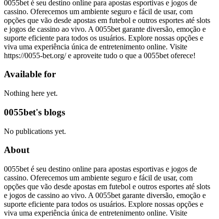
0055bet é seu destino online para apostas esportivas e jogos de
cassino. Oferecemos um ambiente seguro e fácil de usar, com
opções que vão desde apostas em futebol e outros esportes até slots
e jogos de cassino ao vivo. A 0055bet garante diversão, emoção e
suporte eficiente para todos os usuários. Explore nossas opções e
viva uma experiência única de entretenimento online. Visite
https://0055-bet.org/ e aproveite tudo o que a 0055bet oferece!
Available for
Nothing here yet.
0055bet's blogs
No publications yet.
About
0055bet é seu destino online para apostas esportivas e jogos de
cassino. Oferecemos um ambiente seguro e fácil de usar, com
opções que vão desde apostas em futebol e outros esportes até slots
e jogos de cassino ao vivo. A 0055bet garante diversão, emoção e
suporte eficiente para todos os usuários. Explore nossas opções e
viva uma experiência única de entretenimento online. Visite