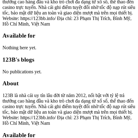
thưởng cao hàng đầu và kho trò chơi đa dạng từ xổ số, thể thao đến
casino trực tuyến. Nhà cái ghi điểm tuyệt đối nhờ tốc độ nạp rút siêu
tốc, bảo mật dữ liệu an toàn và giao diện mượt mà trên mọi thiết bị.
Website: https://123bb.info/ Địa chỉ: 23 Phạm Thị Trích, Bình Mỹ,
Hồ Chí Minh, Việt Nam
Available for
Nothing here yet.
123B's blogs
No publications yet.
About
123B là nhà cái uy tín lâu đời từ năm 2012, nổi bật với tỷ lệ trả
thưởng cao hàng đầu và kho trò chơi đa dạng từ xổ số, thể thao đến
casino trực tuyến. Nhà cái ghi điểm tuyệt đối nhờ tốc độ nạp rút siêu
tốc, bảo mật dữ liệu an toàn và giao diện mượt mà trên mọi thiết bị.
Website: https://123bb.info/ Địa chỉ: 23 Phạm Thị Trích, Bình Mỹ,
Hồ Chí Minh, Việt Nam
Available for