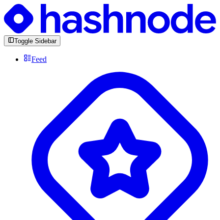
Toggle Sidebar
Feed