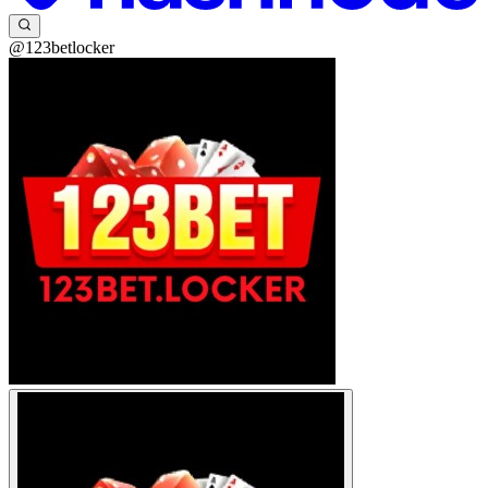
@123betlocker