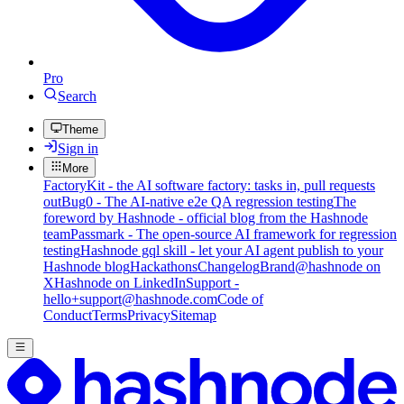
Pro
Search
Theme
Sign in
More
FactoryKit - the AI software factory: tasks in, pull requests
out
Bug0 - The AI-native e2e QA regression testing
The
foreword by Hashnode - official blog from the Hashnode
team
Passmark - The open-source AI framework for regression
testing
Hashnode gql skill - let your AI agent publish to your
Hashnode blog
Hackathons
Changelog
Brand
@hashnode on
X
Hashnode on LinkedIn
Support -
hello+support@hashnode.com
Code of
Conduct
Terms
Privacy
Sitemap