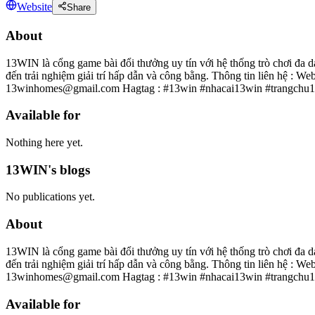
Website
Share
About
13WIN là cổng game bài đổi thưởng uy tín với hệ thống trò chơi đa d
đến trải nghiệm giải trí hấp dẫn và công bằng. Thông tin liên hệ : 
13winhomes@gmail.com Hagtag : #13win #nhacai13win #trangchu1
Available for
Nothing here yet.
13WIN's blogs
No publications yet.
About
13WIN là cổng game bài đổi thưởng uy tín với hệ thống trò chơi đa d
đến trải nghiệm giải trí hấp dẫn và công bằng. Thông tin liên hệ : 
13winhomes@gmail.com Hagtag : #13win #nhacai13win #trangchu1
Available for