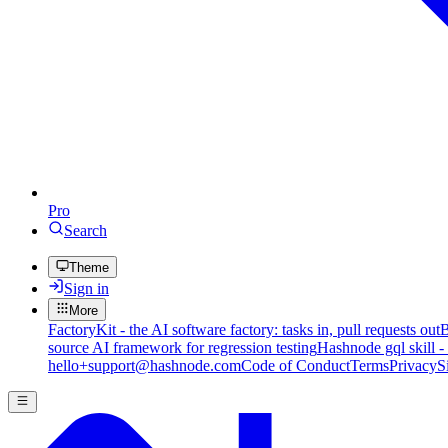
Pro
Search
Theme
Sign in
More
FactoryKit - the AI software factory: tasks in, pull requests out
B
source AI framework for regression testing
Hashnode gql skill -
hello+support@hashnode.com
Code of Conduct
Terms
Privacy
S