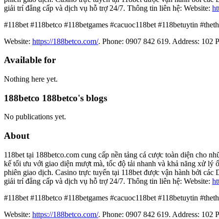
giải trí đẳng cấp và dịch vụ hỗ trợ 24/7. Thông tin liên hệ: Website:
ht
#118bet #118betco #118betgames #cacuoc118bet #118betuytin #thet
Website:
https://188betco.com/
. Phone: 0907 842 619. Address: 102 
Available for
Nothing here yet.
188betco 188betco's blogs
No publications yet.
About
118bet tại 188betco.com cung cấp nền tảng cá cược toàn diện cho những
kế tối ưu với giao diện mượt mà, tốc độ tải nhanh và khả năng xử lý ổ
phiên giao dịch. Casino trực tuyến tại 118bet được vận hành bởi các
giải trí đẳng cấp và dịch vụ hỗ trợ 24/7. Thông tin liên hệ: Website:
ht
#118bet #118betco #118betgames #cacuoc118bet #118betuytin #thet
Website:
https://188betco.com/
. Phone: 0907 842 619. Address: 102 