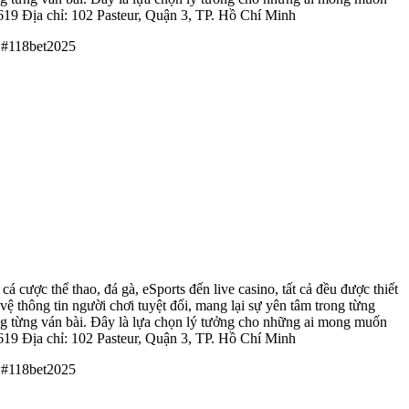
19 Địa chỉ: 102 Pasteur, Quận 3, TP. Hồ Chí Minh
e #118bet2025
á cược thể thao, đá gà, eSports đến live casino, tất cả đều được thiết
 vệ thông tin người chơi tuyệt đối, mang lại sự yên tâm trong từng
ong từng ván bài. Đây là lựa chọn lý tưởng cho những ai mong muốn
19 Địa chỉ: 102 Pasteur, Quận 3, TP. Hồ Chí Minh
e #118bet2025