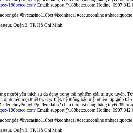
tps://188betco.com/
Email: support@188betco.com Hotline: 0907 842 6
haobongda #livecasino118bet #keonhacai #cacuoconline #nhacaiquoct
Pasteur, Quận 3, TP. Hồ Chí Minh.
 người yêu thích sự đa dạng trong trải nghiệm giải trí trực tuyến. Từ c
n định trên mọi thiết bị. Đặc biệt, hệ thống bảo mật nhiều lớp giúp bảo
 Dealer chuyên nghiệp, đem lại sự chân thực và công bằng tuyệt đối tr
tps://188betco.com/
Email: support@188betco.com Hotline: 0907 842 6
haobongda #livecasino118bet #keonhacai #cacuoconline #nhacaiquoct
Pasteur, Quận 3, TP. Hồ Chí Minh.