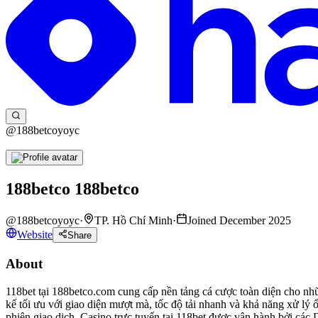
@188betcoyoyc
188betco 188betco
@
188betcoyoyc
·
TP. Hồ Chí Minh
·
Joined December 2025
Website
Share
About
118bet tại 188betco.com cung cấp nền tảng cá cược toàn diện cho những
kế tối ưu với giao diện mượt mà, tốc độ tải nhanh và khả năng xử lý ổ
phiên giao dịch. Casino trực tuyến tại 118bet được vận hành bởi các