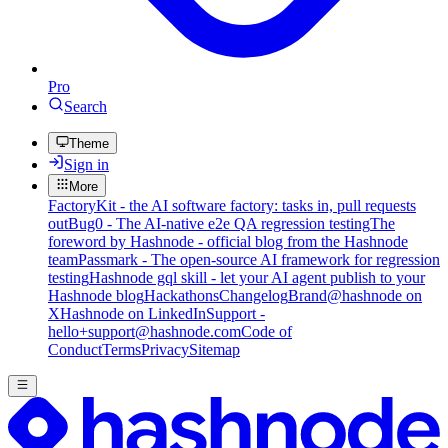
Pro
Search
Theme
Sign in
More
FactoryKit - the AI software factory: tasks in, pull requests
out
Bug0 - The AI-native e2e QA regression testing
The
foreword by Hashnode - official blog from the Hashnode
team
Passmark - The open-source AI framework for regression
testing
Hashnode gql skill - let your AI agent publish to your
Hashnode blog
Hackathons
Changelog
Brand
@hashnode on
X
Hashnode on LinkedIn
Support -
hello+support@hashnode.com
Code of
Conduct
Terms
Privacy
Sitemap