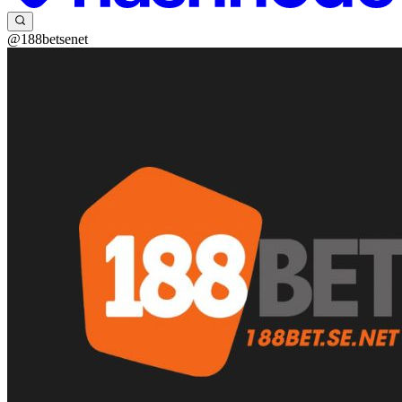
@188betsenet