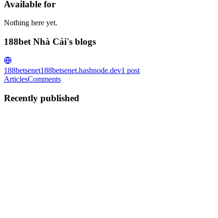
Available for
Nothing here yet.
188bet Nhà Cái's blogs
188betsenet
188betsenet.hashnode.dev
1
post
Articles
Comments
Recently published
1N
188bet Nhà Cái
in
188betsenet.hashnode.dev
·
May 8, 2025
· 3
min read
188bet 188bet.se.net | LINK TRANG CHỦ CHÍNH
THỨC 2025
188bet | 188bet.se.net là thương hiệu giải trí thể thao trực tuyến tự
hào mang đến cho khách hàng trải nghiệm đặc sắc về game và dịch
vụ. Tham gia ngay tại trang chủ 188bet 188bet.se.net để giải trí
nhận thưởng khủng mỗi ngày, quay số may mắn, rút th...