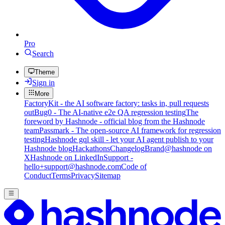
Pro
Search
Theme
Sign in
More
FactoryKit - the AI software factory: tasks in, pull requests
out
Bug0 - The AI-native e2e QA regression testing
The
foreword by Hashnode - official blog from the Hashnode
team
Passmark - The open-source AI framework for regression
testing
Hashnode gql skill - let your AI agent publish to your
Hashnode blog
Hackathons
Changelog
Brand
@hashnode on
X
Hashnode on LinkedIn
Support -
hello+support@hashnode.com
Code of
Conduct
Terms
Privacy
Sitemap