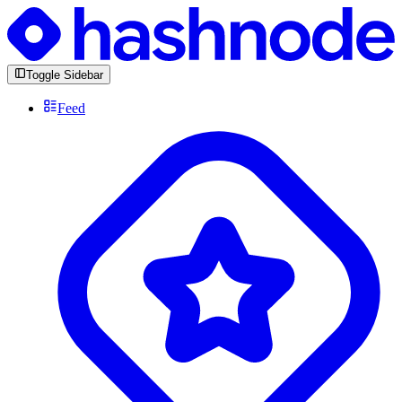
Toggle Sidebar
Feed