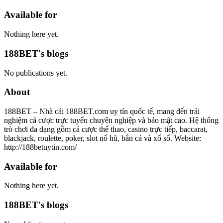
Available for
Nothing here yet.
188BET's blogs
No publications yet.
About
188BET – Nhà cái 188BET.com uy tín quốc tế, mang đến trải
nghiệm cá cược trực tuyến chuyên nghiệp và bảo mật cao. Hệ thống
trò chơi đa dạng gồm cá cược thể thao, casino trực tiếp, baccarat,
blackjack, roulette, poker, slot nổ hũ, bắn cá và xổ số. Website:
http://188betuytin.com/
Available for
Nothing here yet.
188BET's blogs