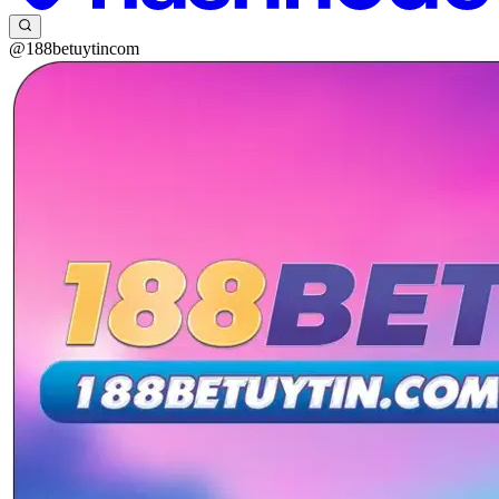
@188betuytincom