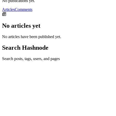
No publications yet.
Articles
Comments
No articles yet
No articles have been published yet.
Search Hashnode
Search posts, tags, users, and pages