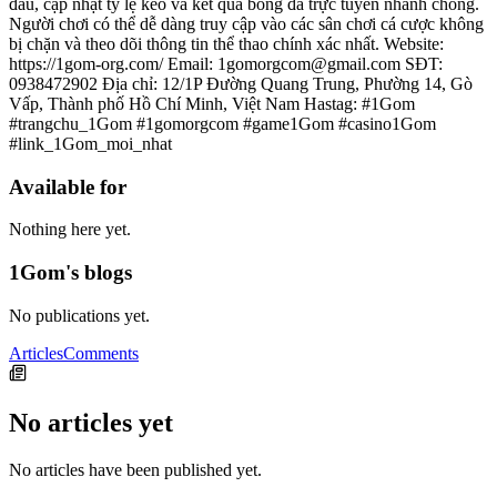
đầu, cập nhật tỷ lệ kèo và kết quả bóng đá trực tuyến nhanh chóng.
Người chơi có thể dễ dàng truy cập vào các sân chơi cá cược không
bị chặn và theo dõi thông tin thể thao chính xác nhất. Website:
https://1gom-org.com/ Email: 1gomorgcom@gmail.com SĐT:
0938472902 Địa chỉ: 12/1P Đường Quang Trung, Phường 14, Gò
Vấp, Thành phố Hồ Chí Minh, Việt Nam Hastag: #1Gom
#trangchu_1Gom #1gomorgcom #game1Gom #casino1Gom
#link_1Gom_moi_nhat
Available for
Nothing here yet.
1Gom's blogs
No publications yet.
Articles
Comments
No articles yet
No articles have been published yet.