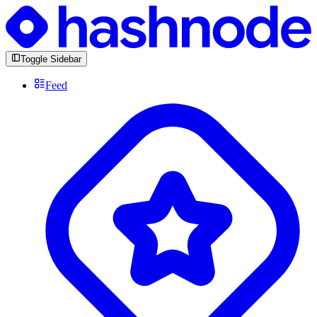
Toggle Sidebar
Feed