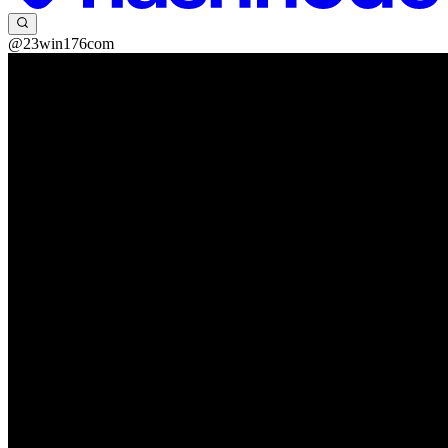
@23win176com