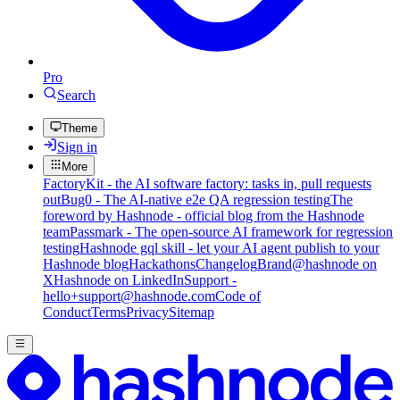
Pro
Search
Theme
Sign in
More
FactoryKit - the AI software factory: tasks in, pull requests
out
Bug0 - The AI-native e2e QA regression testing
The
foreword by Hashnode - official blog from the Hashnode
team
Passmark - The open-source AI framework for regression
testing
Hashnode gql skill - let your AI agent publish to your
Hashnode blog
Hackathons
Changelog
Brand
@hashnode on
X
Hashnode on LinkedIn
Support -
hello+support@hashnode.com
Code of
Conduct
Terms
Privacy
Sitemap