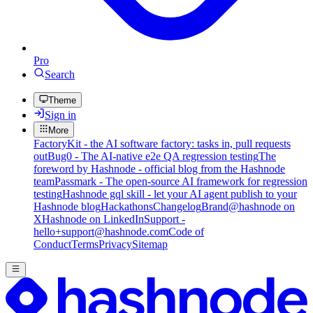
Pro
Search
Theme
Sign in
More
FactoryKit - the AI software factory: tasks in, pull requests
out
Bug0 - The AI-native e2e QA regression testing
The
foreword by Hashnode - official blog from the Hashnode
team
Passmark - The open-source AI framework for regression
testing
Hashnode gql skill - let your AI agent publish to your
Hashnode blog
Hackathons
Changelog
Brand
@hashnode on
X
Hashnode on LinkedIn
Support -
hello+support@hashnode.com
Code of
Conduct
Terms
Privacy
Sitemap