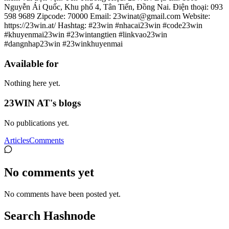
Nguyễn Ái Quốc, Khu phố 4, Tân Tiến, Đồng Nai. Điện thoại: 093
598 9689 Zipcode: 70000 Email: 23winat@gmail.com Website:
https://23win.at/ Hashtag: #23win #nhacai23win #code23win
#khuyenmai23win #23wintangtien #linkvao23win
#dangnhap23win #23winkhuyenmai
Available for
Nothing here yet.
23WIN AT's blogs
No publications yet.
Articles
Comments
No comments yet
No comments have been posted yet.
Search Hashnode