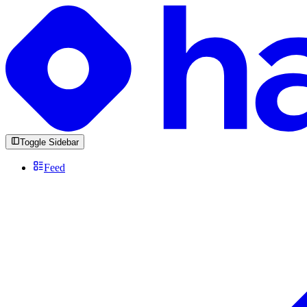
Toggle Sidebar
Feed