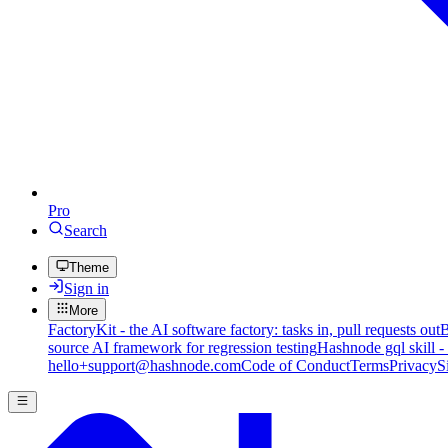
Pro
Search
Theme
Sign in
More
FactoryKit - the AI software factory: tasks in, pull requests out
B
source AI framework for regression testing
Hashnode gql skill -
hello+support@hashnode.com
Code of Conduct
Terms
Privacy
S