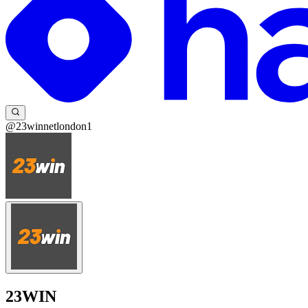
@23winnetlondon1
23WIN