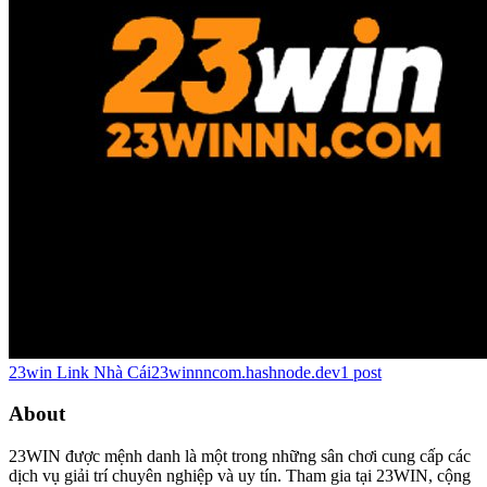
23win Link Nhà Cái
23winnncom.hashnode.dev
1
post
About
23WIN được mệnh danh là một trong những sân chơi cung cấp các
dịch vụ giải trí chuyên nghiệp và uy tín. Tham gia tại 23WIN, cộng