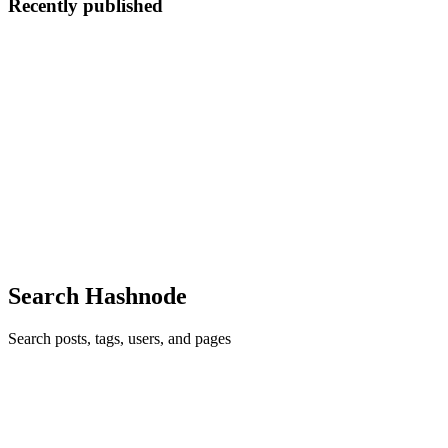
Recently published
2L
23win Link Nhà Cái
in
23winnncom.hashnode.dev
·
Dec 1, 2024
·
1 min read
23win Link Nhà Cái
23WIN được mệnh danh là một trong những sân chơi cung cấp các
dịch vụ giải trí chuyên nghiệp và uy tín. Tham gia tại 23WIN, cộng
đồng game thủ sẽ được trải nghiệm một không gian giải trí đạt
chuẩn đẳng cấp quốc tế. Hơn thế nữa người chơi có thể vừa g...
0
0
Search Hashnode
Search posts, tags, users, and pages