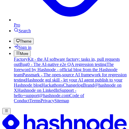
Pro
Search
Theme
Sign in
More
FactoryKit - the AI software factory: tasks in, pull requests
out
Bug0 - The AI-native e2e QA regression testing
The
foreword by Hashnode - official blog from the Hashnode
team
Passmark - The open-source AI framework for regression
testing
Hashnode gql skill - let your AI agent publish to your
Hashnode blog
Hackathons
Changelog
Brand
@hashnode on
X
Hashnode on LinkedIn
Support -
hello+support@hashnode.com
Code of
Conduct
Terms
Privacy
Sitemap