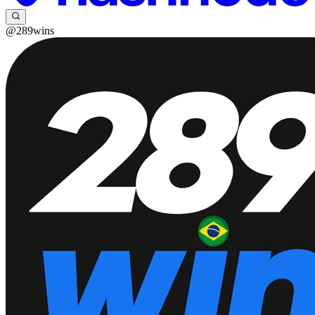
@289wins