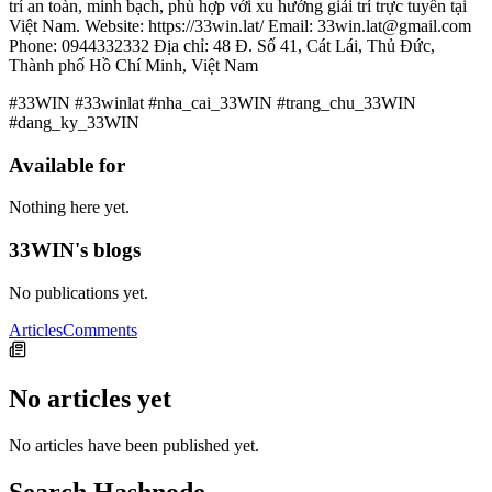
trí an toàn, minh bạch, phù hợp với xu hướng giải trí trực tuyến tại
Việt Nam. Website: https://33win.lat/ Email: 33win.lat@gmail.com
Phone: 0944332332 Địa chỉ: 48 Đ. Số 41, Cát Lái, Thủ Đức,
Thành phố Hồ Chí Minh, Việt Nam
#33WIN #33winlat #nha_cai_33WIN #trang_chu_33WIN
#dang_ky_33WIN
Available for
Nothing here yet.
33WIN's blogs
No publications yet.
Articles
Comments
No articles yet
No articles have been published yet.
Search Hashnode