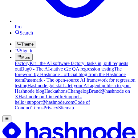
Pro
Search
Theme
Sign in
More
FactoryKit - the AI software factory: tasks in, pull requests
out
Bug0 - The AI-native e2e QA regression testing
The
foreword by Hashnode - official blog from the Hashnode
team
Passmark - The open-source AI framework for regression
testing
Hashnode gql skill - let your AI agent publish to your
Hashnode blog
Hackathons
Changelog
Brand
@hashnode on
X
Hashnode on LinkedIn
Support -
hello+support@hashnode.com
Code of
Conduct
Terms
Privacy
Sitemap