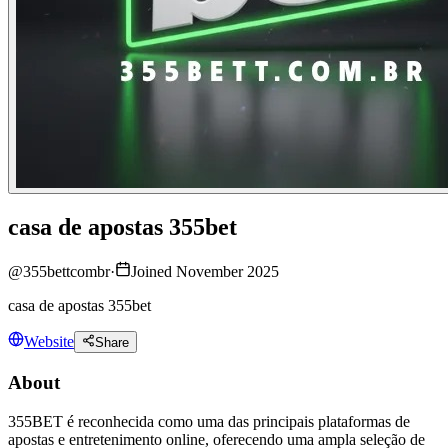
casa de apostas 355bet
@
355bettcombr
·
Joined November 2025
casa de apostas 355bet
Website
Share
About
355BET é reconhecida como uma das principais plataformas de
apostas e entretenimento online, oferecendo uma ampla seleção de