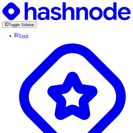
Toggle Sidebar
Feed