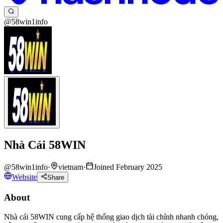
@58win1info
Nhà Cái 58WIN
@
58win1info
·
vietnam
·
Joined February 2025
Website
Share
About
Nhà cái 58WIN cung cấp hệ thống giao dịch tài chính nhanh chóng,