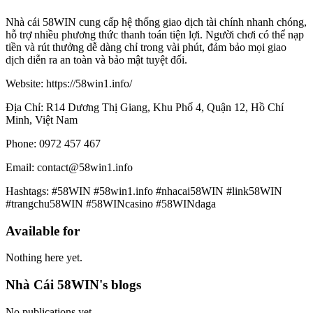
Nhà cái 58WIN cung cấp hệ thống giao dịch tài chính nhanh chóng,
hỗ trợ nhiều phương thức thanh toán tiện lợi. Người chơi có thể nạp
tiền và rút thưởng dễ dàng chỉ trong vài phút, đảm bảo mọi giao
dịch diễn ra an toàn và bảo mật tuyệt đối.
Website: https://58win1.info/
Địa Chỉ: R14 Dương Thị Giang, Khu Phố 4, Quận 12, Hồ Chí
Minh, Việt Nam
Phone: 0972 457 467
Email: contact@58win1.info
Hashtags: #58WIN #58win1.info #nhacai58WIN #link58WIN
#trangchu58WIN #58WINcasino #58WINdaga
Available for
Nothing here yet.
Nhà Cái 58WIN's blogs
No publications yet.