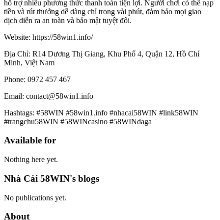
hỗ trợ nhiều phương thức thanh toán tiện lợi. Người chơi có thể nạp
tiền và rút thưởng dễ dàng chỉ trong vài phút, đảm bảo mọi giao
dịch diễn ra an toàn và bảo mật tuyệt đối.
Website: https://58win1.info/
Địa Chỉ: R14 Dương Thị Giang, Khu Phố 4, Quận 12, Hồ Chí
Minh, Việt Nam
Phone: 0972 457 467
Email: contact@58win1.info
Hashtags: #58WIN #58win1.info #nhacai58WIN #link58WIN
#trangchu58WIN #58WINcasino #58WINdaga
Available for
Nothing here yet.
Nhà Cái 58WIN's blogs
No publications yet.
About