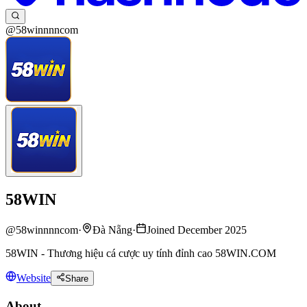
@58winnnncom
58WIN
@
58winnnncom
·
Đà Nẵng
·
Joined December 2025
58WIN - Thương hiệu cá cược uy tính đỉnh cao 58WIN.COM
Website
Share
About