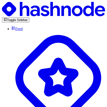
Toggle Sidebar
Feed