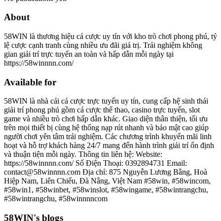
About
58WIN là thương hiệu cá cược uy tín với kho trò chơi phong phú, tỷ
lệ cược cạnh tranh cùng nhiều ưu đãi giá trị. Trải nghiệm không
gian giải trí trực tuyến an toàn và hấp dẫn mỗi ngày tại
https://58winnnn.com/
Available for
58WIN là nhà cái cá cược trực tuyến uy tín, cung cấp hệ sinh thái
giải trí phong phú gồm cá cược thể thao, casino trực tuyến, slot
game và nhiều trò chơi hấp dẫn khác. Giao diện thân thiện, tối ưu
trên mọi thiết bị cùng hệ thống nạp rút nhanh và bảo mật cao giúp
người chơi yên tâm trải nghiệm. Các chương trình khuyến mãi linh
hoạt và hỗ trợ khách hàng 24/7 mang đến hành trình giải trí ổn định
và thuận tiện mỗi ngày. Thông tin liên hệ: Website:
https://58winnnn.com/ Số Điện Thoại: 0392894731 Email:
contact@58winnnn.com Địa chỉ: 875 Nguyễn Lương Bằng, Hoà
Hiệp Nam, Liên Chiểu, Đà Nẵng, Việt Nam #58win, #58wincom,
#58win1, #58winbet, #58winslot, #58wingame, #58wintrangchu,
#58wintrangchu, #58winnnncom
58WIN's blogs