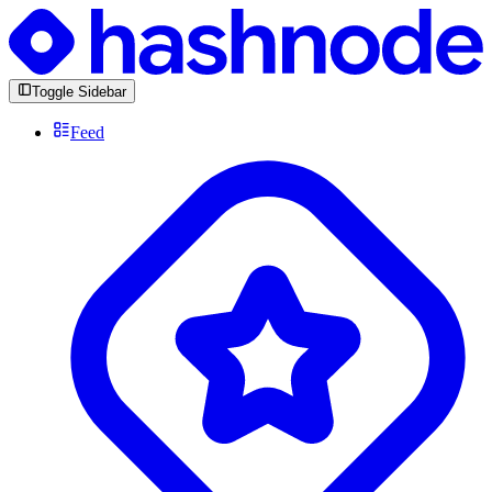
Toggle Sidebar
Feed