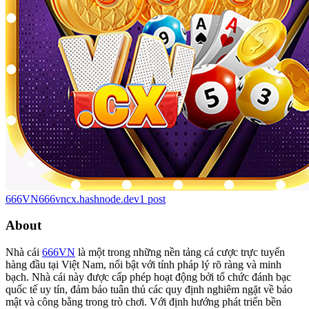
666VN
666vncx.hashnode.dev
1
post
About
Nhà cái
666VN
là một trong những nền tảng cá cược trực tuyến
hàng đầu tại Việt Nam, nổi bật với tính pháp lý rõ ràng và minh
bạch. Nhà cái này được cấp phép hoạt động bởi tổ chức đánh bạc
quốc tế uy tín, đảm bảo tuân thủ các quy định nghiêm ngặt về bảo
mật và công bằng trong trò chơi. Với định hướng phát triển bền