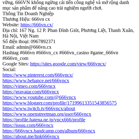
vững, 666VN không ngừng cải tiến công nghệ và mở rộng danh
mục sản phẩm để nâng cao trải nghiệm người chơi.
Thông Tin Doanh Nghiệp
Thương Hiệu: 666vn cx
Website:
https://666vn.cx/
Địa chỉ: 167 Ng. 12 P. Phan Đình Giót, Phương Liệt, Thanh Xuân,
Hà Nội, Việt Nam
Số điện thoại: 0967892371
Email: admin@666vn.cx
Hashtag #666vn #666vn_cx #666vn_casino #game_666vn
#666vn_com
Google Sites:
https://sites.google.com/view/666vncx/
Social:
https://www.pinterest.com/666vncx/
https://www.behance.net/666vncx
https://vimeo.com/666vncx
https://gravatar.com/666vncx
https://www.youtube.com/@666vncx
https://www.blogger.com/profile/17199613351543856575
https://www.twitch.tv/666vncx/about
https://www.openstreetmap.org/user/666vncx
https://profile.hatena.ne.jp/vncx666/profile
https://issuu.com/666vncx
https://666vncx.bandcamp.com/album/666vncx
https://about.me/link666vncx