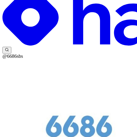
@6686sbs