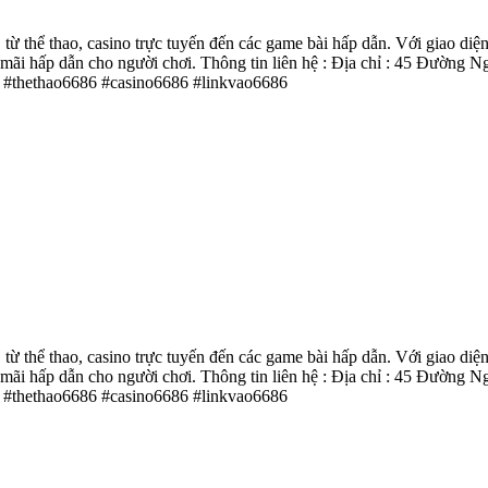
 từ thể thao, casino trực tuyến đến các game bài hấp dẫn. Với giao diệ
 mãi hấp dẫn cho người chơi. Thông tin liên hệ : Địa chỉ : 45 Đường
 #thethao6686 #casino6686 #linkvao6686
 từ thể thao, casino trực tuyến đến các game bài hấp dẫn. Với giao diệ
 mãi hấp dẫn cho người chơi. Thông tin liên hệ : Địa chỉ : 45 Đường
 #thethao6686 #casino6686 #linkvao6686