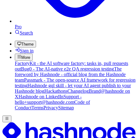
Pro
Search
Theme
Sign in
More
FactoryKit - the AI software factory: tasks in, pull requests
out
Bug0 - The AI-native e2e QA regression testing
The
foreword by Hashnode - official blog from the Hashnode
team
Passmark - The open-source AI framework for regression
testing
Hashnode gql skill - let your AI agent publish to your
Hashnode blog
Hackathons
Changelog
Brand
@hashnode on
X
Hashnode on LinkedIn
Support -
hello+support@hashnode.com
Code of
Conduct
Terms
Privacy
Sitemap