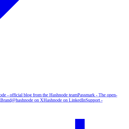
de - official blog from the Hashnode team
Passmark - The open-
g
Brand
@hashnode on X
Hashnode on LinkedIn
Support -