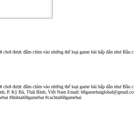
ời chơi được đắm chìm vào những thể loại game bài hấp dẫn như Bầu c
i chơi được đắm chìm vào những thể loại game bài hấp dẫn như Bầu cua
Đại Hành, P. Kỳ Bá, Thái Bình, Việt Nam Email: 68gamebaiglobal@gmai
bai #linktai68gamebai #cachtai68gamebai