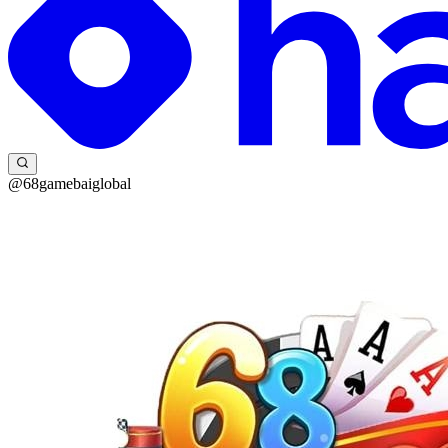
@68gamebaiglobal