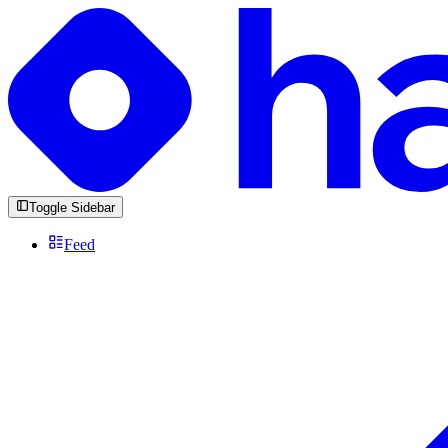
Toggle Sidebar
Feed