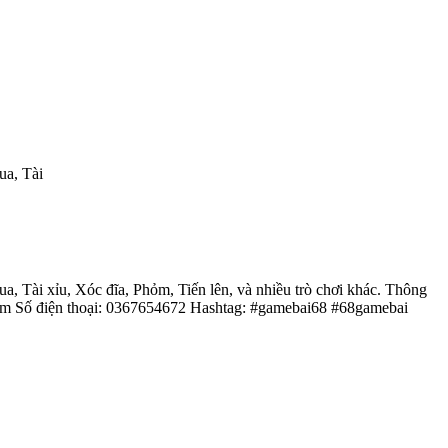
ua, Tài
, Tài xỉu, Xóc đĩa, Phỏm, Tiến lên, và nhiều trò chơi khác. Thông
l.com Số điện thoại: 0367654672 Hashtag: #gamebai68 #68gamebai