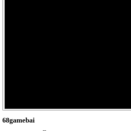
68gamebai