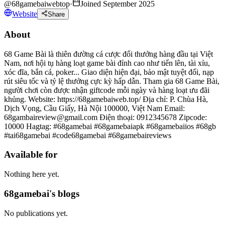
@
68gamebaiwebtop
·
Joined September 2025
Website
Share
About
68 Game Bài là thiên đường cá cược đổi thưởng hàng đầu tại Việt
Nam, nơi hội tụ hàng loạt game bài đỉnh cao như tiến lên, tài xỉu,
xóc đĩa, bắn cá, poker... Giao diện hiện đại, bảo mật tuyệt đối, nạp
rút siêu tốc và tỷ lệ thưởng cực kỳ hấp dẫn. Tham gia 68 Game Bài,
người chơi còn được nhận giftcode mỗi ngày và hàng loạt ưu đãi
khủng. Website: https://68gamebaiweb.top/ Địa chỉ: P. Chùa Hà,
Dịch Vọng, Cầu Giấy, Hà Nội 100000, Việt Nam Email:
68gambaireview@gmail.com Điện thoại: 0912345678 Zipcode:
10000 Hagtag: #68gamebai #68gamebaiapk #68gamebaiios #68gb
#tai68gamebai #code68gamebai #68gamebaireviews
Available for
Nothing here yet.
68gamebai's blogs
No publications yet.