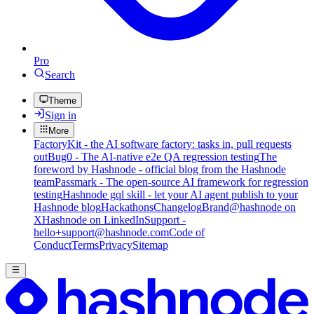
Pro
Search
Theme
Sign in
More
FactoryKit - the AI software factory: tasks in, pull requests
out
Bug0 - The AI-native e2e QA regression testing
The
foreword by Hashnode - official blog from the Hashnode
team
Passmark - The open-source AI framework for regression
testing
Hashnode gql skill - let your AI agent publish to your
Hashnode blog
Hackathons
Changelog
Brand
@hashnode on
X
Hashnode on LinkedIn
Support -
hello+support@hashnode.com
Code of
Conduct
Terms
Privacy
Sitemap