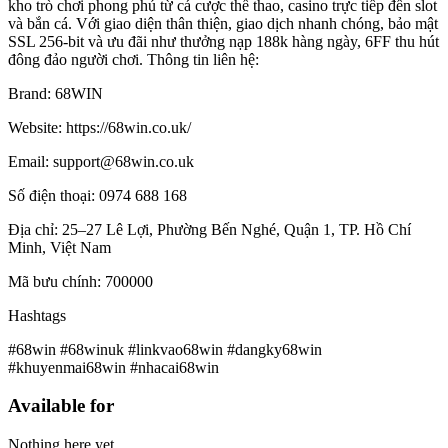
kho trò chơi phong phú từ cá cược thể thao, casino trực tiếp đến slot
và bắn cá. Với giao diện thân thiện, giao dịch nhanh chóng, bảo mật
SSL 256-bit và ưu đãi như thưởng nạp 188k hàng ngày, 6FF thu hút
đông đảo người chơi. Thông tin liên hệ:
Brand: 68WIN
Website: https://68win.co.uk/
Email: support@68win.co.uk
Số điện thoại: 0974 688 168
Địa chỉ: 25–27 Lê Lợi, Phường Bến Nghé, Quận 1, TP. Hồ Chí
Minh, Việt Nam
Mã bưu chính: 700000
Hashtags
#68win #68winuk #linkvao68win #dangky68win
#khuyenmai68win #nhacai68win
Available for
Nothing here yet.