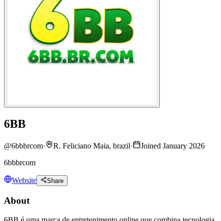
6BB
@
6bbbrcom
·
R. Feliciano Maia, brazil
·
Joined January 2026
6bbbrcom
Website
Share
About
6BB é uma marca de entretenimento online que combina tecnologia