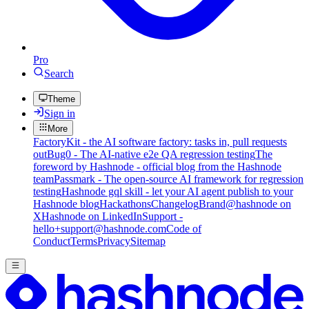
Pro
Search
Theme
Sign in
More
FactoryKit - the AI software factory: tasks in, pull requests
out
Bug0 - The AI-native e2e QA regression testing
The
foreword by Hashnode - official blog from the Hashnode
team
Passmark - The open-source AI framework for regression
testing
Hashnode gql skill - let your AI agent publish to your
Hashnode blog
Hackathons
Changelog
Brand
@hashnode on
X
Hashnode on LinkedIn
Support -
hello+support@hashnode.com
Code of
Conduct
Terms
Privacy
Sitemap