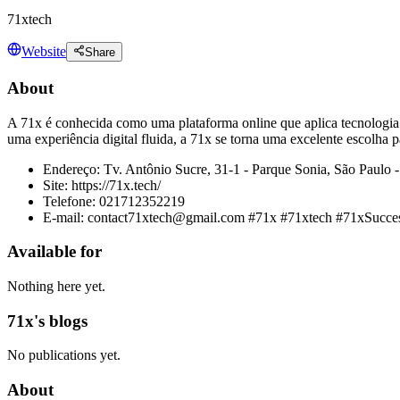
71xtech
Website
Share
About
A 71x é conhecida como uma plataforma online que aplica tecnologia
uma experiência digital fluida, a 71x se torna uma excelente escolha
Endereço: Tv. Antônio Sucre, 31-1 - Parque Sonia, São Paulo -
Site: https://71x.tech/
Telefone: 021712352219
E-mail: contact71xtech@gmail.com #71x #71xtech #71xSucce
Available for
Nothing here yet.
71x's blogs
No publications yet.
About