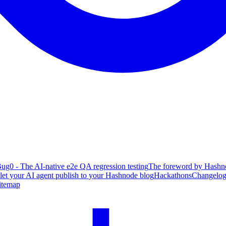
ug0 - The AI-native e2e QA regression testing
The foreword by Hashno
 let your AI agent publish to your Hashnode blog
Hackathons
Changelo
itemap