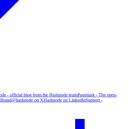
de - official blog from the Hashnode team
Passmark - The open-
g
Brand
@hashnode on X
Hashnode on LinkedIn
Support -