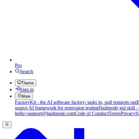
Pro
Search
Theme
Sign in
More
FactoryKit - the AI software factory: tasks in, pull requests out
B
source AI framework for regression testing
Hashnode gql skill -
hello+support@hashnode.com
Code of Conduct
Terms
Privacy
S