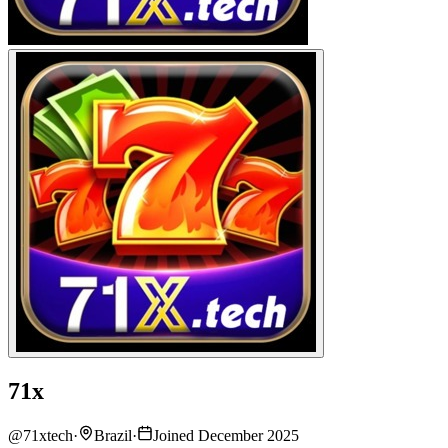
71x
@
71xtech
·
Brazil
·
Joined December 2025