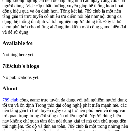
cũng không ngừng cải tiến để đáp ứng nhu cầu ngày càng cao của
người dùng. Việc cập nhật thường xuyên giúp hệ thống luôn hoạt
động hiệu quả và ổn định hơn. Tổng kết lại, 789 club là một nền
tảng giải trí trực tuyến có nhiều ưu điểm nổi bật như nội dung đa
dạng, hệ thống ổn định và trải nghiệm người dùng tốt. Đây là lựa
chọn phù hợp cho những ai đang tìm kiếm một cổng game hiện đại
và dễ sử dụng.
Available for
Nothing here yet.
789club's blogs
No publications yet.
About
789 club
cổng game trực tuyến đa dạng với trải nghiệm người dùng
tối ưu và ổn định Trong thời đại công nghệ phát triển mạnh mẽ, các
nền tảng giải trí trực tuyến ngày càng trở nên phổ biến và đóng vai
trò quan trọng trong đời sống của nhiều người. Người dùng hiện
nay không chỉ quan tâm đến nội dung giải trí mà còn chú trọng đến
trải nghiệm, tốc độ và tính an toàn. 789 club là một trong những nền