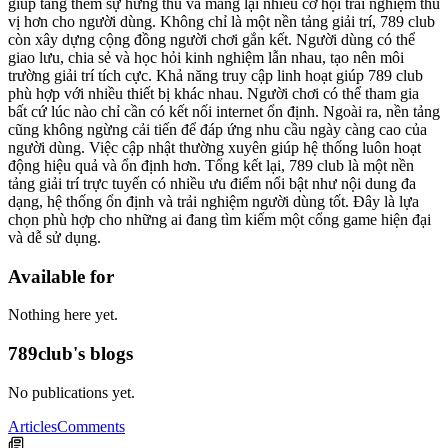
giúp tăng thêm sự hứng thú và mang lại nhiều cơ hội trải nghiệm thú
vị hơn cho người dùng. Không chỉ là một nền tảng giải trí, 789 club
còn xây dựng cộng đồng người chơi gắn kết. Người dùng có thể
giao lưu, chia sẻ và học hỏi kinh nghiệm lẫn nhau, tạo nên môi
trường giải trí tích cực. Khả năng truy cập linh hoạt giúp 789 club
phù hợp với nhiều thiết bị khác nhau. Người chơi có thể tham gia
bất cứ lúc nào chỉ cần có kết nối internet ổn định. Ngoài ra, nền tảng
cũng không ngừng cải tiến để đáp ứng nhu cầu ngày càng cao của
người dùng. Việc cập nhật thường xuyên giúp hệ thống luôn hoạt
động hiệu quả và ổn định hơn. Tổng kết lại, 789 club là một nền
tảng giải trí trực tuyến có nhiều ưu điểm nổi bật như nội dung đa
dạng, hệ thống ổn định và trải nghiệm người dùng tốt. Đây là lựa
chọn phù hợp cho những ai đang tìm kiếm một cổng game hiện đại
và dễ sử dụng.
Available for
Nothing here yet.
789club's blogs
No publications yet.
Articles
Comments