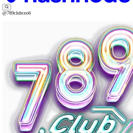
@789clubceo6