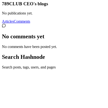
789CLUB CEO's blogs
No publications yet.
Articles
Comments
No comments yet
No comments have been posted yet.
Search Hashnode
Search posts, tags, users, and pages