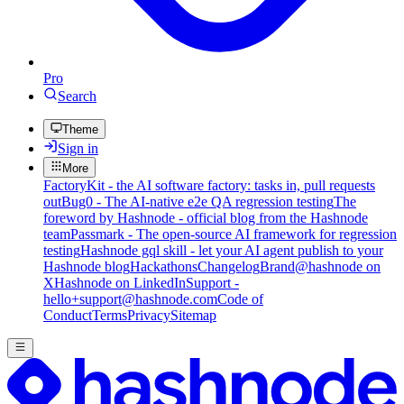
Pro
Search
Theme
Sign in
More
FactoryKit - the AI software factory: tasks in, pull requests
out
Bug0 - The AI-native e2e QA regression testing
The
foreword by Hashnode - official blog from the Hashnode
team
Passmark - The open-source AI framework for regression
testing
Hashnode gql skill - let your AI agent publish to your
Hashnode blog
Hackathons
Changelog
Brand
@hashnode on
X
Hashnode on LinkedIn
Support -
hello+support@hashnode.com
Code of
Conduct
Terms
Privacy
Sitemap