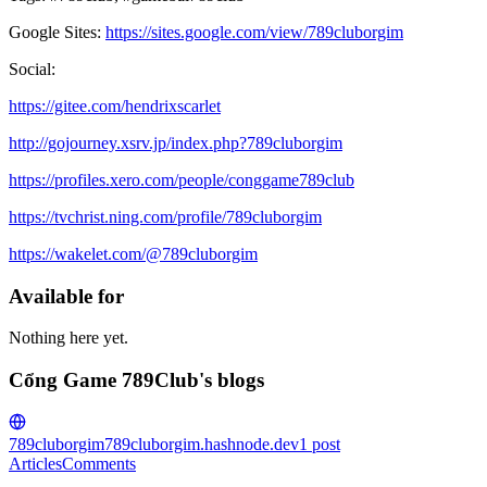
Google Sites:
https://sites.google.com/view/789cluborgim
Social:
https://gitee.com/hendrixscarlet
http://gojourney.xsrv.jp/index.php?789cluborgim
https://profiles.xero.com/people/conggame789club
https://tvchrist.ning.com/profile/789cluborgim
https://wakelet.com/@789cluborgim
Available for
Nothing here yet.
Cổng Game 789Club's blogs
789cluborgim
789cluborgim.hashnode.dev
1
post
Articles
Comments