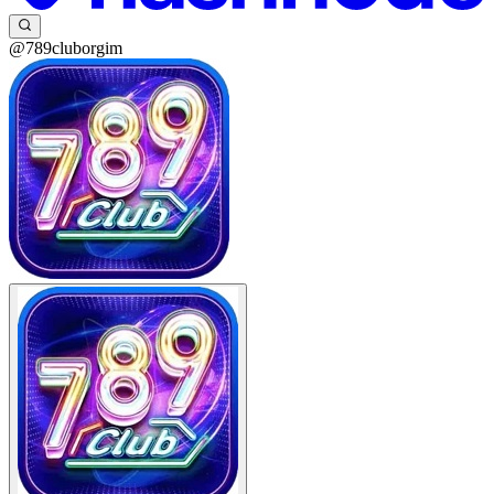
@789cluborgim