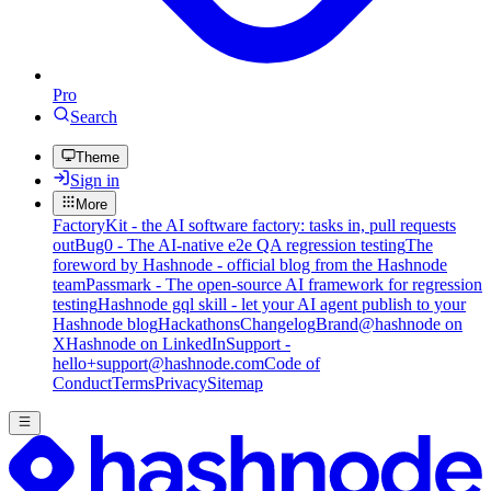
Pro
Search
Theme
Sign in
More
FactoryKit - the AI software factory: tasks in, pull requests
out
Bug0 - The AI-native e2e QA regression testing
The
foreword by Hashnode - official blog from the Hashnode
team
Passmark - The open-source AI framework for regression
testing
Hashnode gql skill - let your AI agent publish to your
Hashnode blog
Hackathons
Changelog
Brand
@hashnode on
X
Hashnode on LinkedIn
Support -
hello+support@hashnode.com
Code of
Conduct
Terms
Privacy
Sitemap