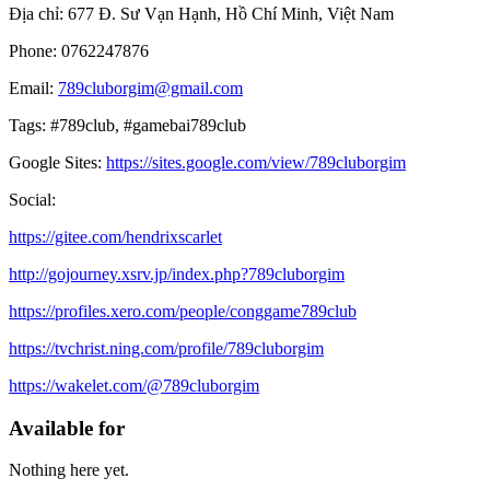
Địa chỉ: 677 Đ. Sư Vạn Hạnh, Hồ Chí Minh, Việt Nam
Phone: 0762247876
Email:
789cluborgim@gmail.com
Tags: #789club, #gamebai789club
Google Sites:
https://sites.google.com/view/789cluborgim
Social:
https://gitee.com/hendrixscarlet
http://gojourney.xsrv.jp/index.php?789cluborgim
https://profiles.xero.com/people/conggame789club
https://tvchrist.ning.com/profile/789cluborgim
https://wakelet.com/@789cluborgim
Available for
Nothing here yet.