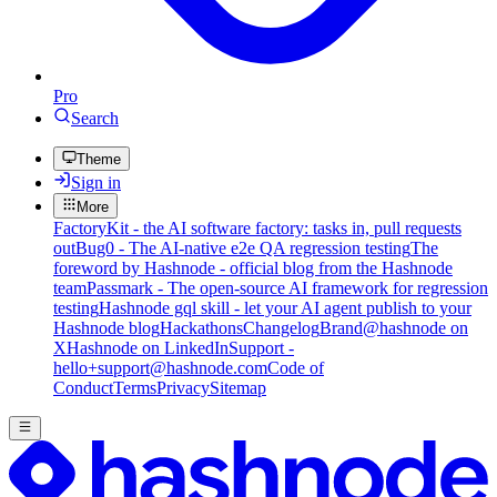
Pro
Search
Theme
Sign in
More
FactoryKit - the AI software factory: tasks in, pull requests
out
Bug0 - The AI-native e2e QA regression testing
The
foreword by Hashnode - official blog from the Hashnode
team
Passmark - The open-source AI framework for regression
testing
Hashnode gql skill - let your AI agent publish to your
Hashnode blog
Hackathons
Changelog
Brand
@hashnode on
X
Hashnode on LinkedIn
Support -
hello+support@hashnode.com
Code of
Conduct
Terms
Privacy
Sitemap