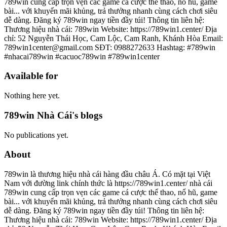
789win cung cấp trọn vẹn các game cá cược thể thao, nổ hũ, game
bài... với khuyến mãi khủng, trả thưởng nhanh cùng cách chơi siêu
dễ dàng. Đăng ký 789win ngay tiền đầy túi! Thông tin liên hệ:
Thương hiệu nhà cái: 789win Website: https://789win1.center/ Địa
chỉ: 52 Nguyễn Thái Học, Cam Lộc, Cam Ranh, Khánh Hòa Email:
789win1center@gmail.com SĐT: 0988272633 Hashtag: #789win
#nhacai789win #cacuoc789win #789win1center
Available for
Nothing here yet.
789win Nhà Cái's blogs
No publications yet.
About
789win là thương hiệu nhà cái hàng đầu châu Á. Có mặt tại Việt
Nam với đường link chính thức là https://789win1.center/ nhà cái
789win cung cấp trọn vẹn các game cá cược thể thao, nổ hũ, game
bài... với khuyến mãi khủng, trả thưởng nhanh cùng cách chơi siêu
dễ dàng. Đăng ký 789win ngay tiền đầy túi! Thông tin liên hệ:
Thương hiệu nhà cái: 789win Website: https://789win1.center/ Địa