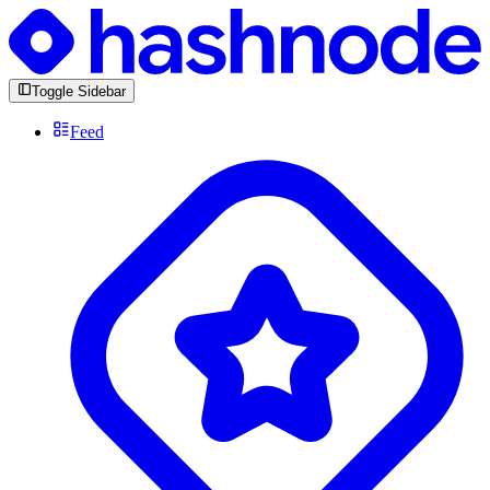
Toggle Sidebar
Feed