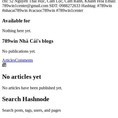
chỉ: 52 Nguyễn Thái Học, Cam Lộc, Cam Ranh, Khánh Hòa Email:
789win1center@gmail.com SĐT: 0988272633 Hashtag: #789win
#nhacai789win #cacuoc789win #789win1center
Available for
Nothing here yet.
789win Nhà Cái's blogs
No publications yet.
Articles
Comments
No articles yet
No articles have been published yet.
Search Hashnode
Search posts, tags, users, and pages