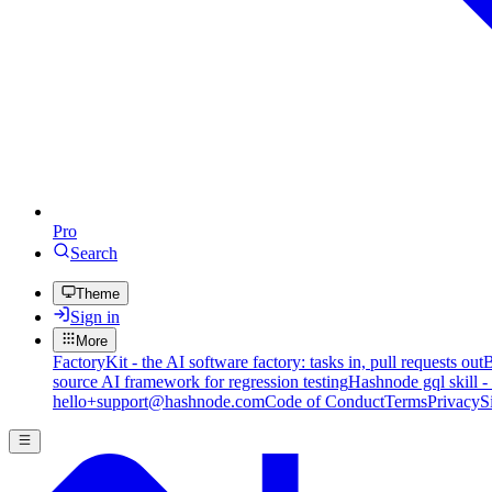
Pro
Search
Theme
Sign in
More
FactoryKit - the AI software factory: tasks in, pull requests out
B
source AI framework for regression testing
Hashnode gql skill -
hello+support@hashnode.com
Code of Conduct
Terms
Privacy
S