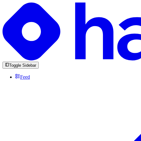
Toggle Sidebar
Feed