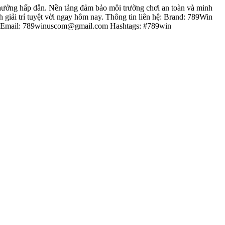
 thưởng hấp dẫn. Nền tảng đảm bảo môi trường chơi an toàn và minh
h giải trí tuyệt vời ngay hôm nay. Thông tin liên hệ: Brand: 789Win
m/ Email: 789winuscom@gmail.com Hashtags: #789win