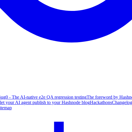
ug0 - The AI-native e2e QA regression testing
The foreword by Hashno
 let your AI agent publish to your Hashnode blog
Hackathons
Changelo
itemap