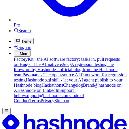
Pro
Search
Theme
Sign in
More
FactoryKit - the AI software factory: tasks in, pull requests
out
Bug0 - The AI-native e2e QA regression testing
The
foreword by Hashnode - official blog from the Hashnode
team
Passmark - The open-source AI framework for regression
testing
Hashnode gql skill - let your AI agent publish to your
Hashnode blog
Hackathons
Changelog
Brand
@hashnode on
X
Hashnode on LinkedIn
Support -
hello+support@hashnode.com
Code of
Conduct
Terms
Privacy
Sitemap