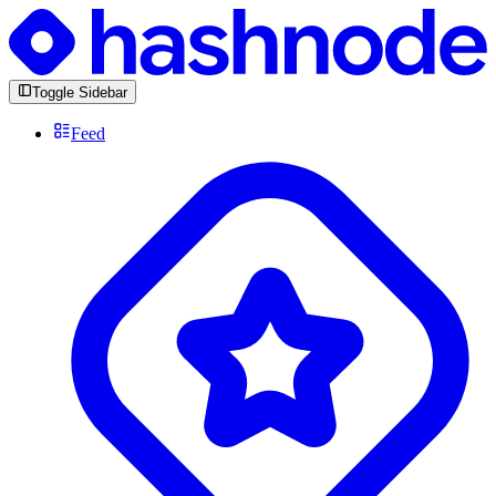
Toggle Sidebar
Feed