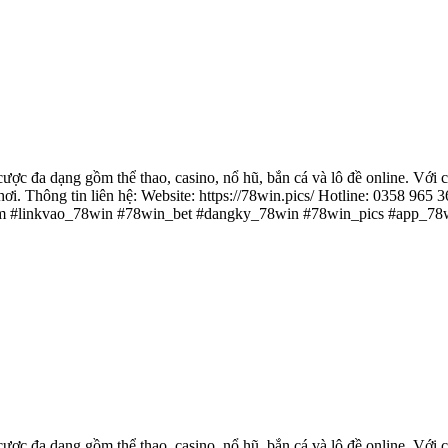
 cược đa dạng gồm thể thao, casino, nổ hũ, bắn cá và lô đề online. Vớ
hơi. Thông tin liên hệ: Website: https://78win.pics/ Hotline: 0358 9
om #linkvao_78win #78win_bet #dangky_78win #78win_pics #app_78
 cược đa dạng gồm thể thao, casino, nổ hũ, bắn cá và lô đề online. Vớ