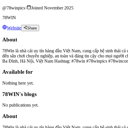
@
78winpics
·
Joined November 2025
78WIN
Website
Share
About
78Win là nhà cái uy tín hàng đầu Việt Nam, cung cấp hệ sinh thái cá
đến sân chơi chuyên nghiệp, an toàn và đáng tin cậy cho mọi người c
Ba Đình, Hà Nội, Việt Nam Hashtag: #78win #78winpics #78winc
Available for
Nothing here yet.
78WIN's blogs
No publications yet.
About
78Win là nhà cái uy tín hàng đầu Việt Nam, cung cấp hệ sinh thái cá