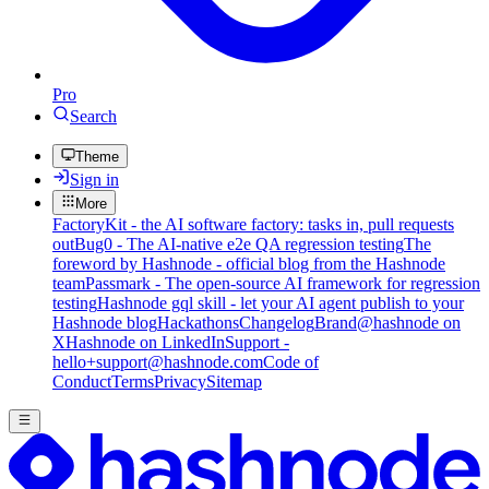
Pro
Search
Theme
Sign in
More
FactoryKit - the AI software factory: tasks in, pull requests
out
Bug0 - The AI-native e2e QA regression testing
The
foreword by Hashnode - official blog from the Hashnode
team
Passmark - The open-source AI framework for regression
testing
Hashnode gql skill - let your AI agent publish to your
Hashnode blog
Hackathons
Changelog
Brand
@hashnode on
X
Hashnode on LinkedIn
Support -
hello+support@hashnode.com
Code of
Conduct
Terms
Privacy
Sitemap