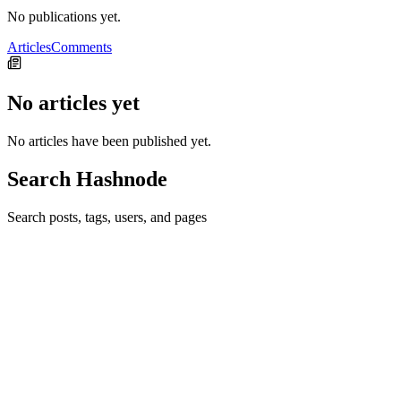
No publications yet.
Articles
Comments
No articles yet
No articles have been published yet.
Search Hashnode
Search posts, tags, users, and pages