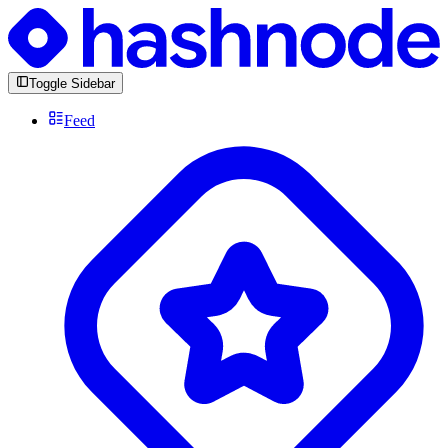
Toggle Sidebar
Feed