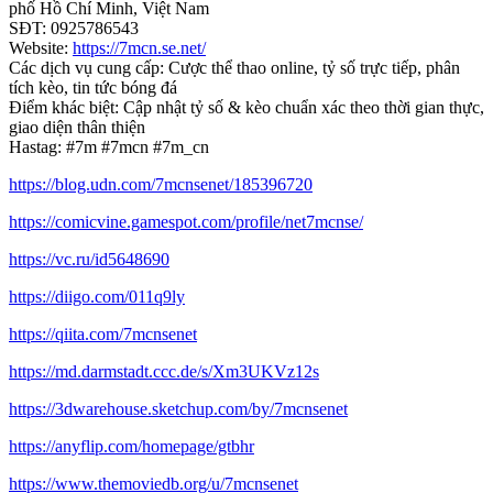
phố Hồ Chí Minh, Việt Nam
SĐT: 0925786543
Website:
https://7mcn.se.net/
Các dịch vụ cung cấp: Cược thể thao online, tỷ số trực tiếp, phân
tích kèo, tin tức bóng đá
Điểm khác biệt: Cập nhật tỷ số & kèo chuẩn xác theo thời gian thực,
giao diện thân thiện
Hastag: #7m #7mcn #7m_cn
https://blog.udn.com/7mcnsenet/185396720
https://comicvine.gamespot.com/profile/net7mcnse/
https://vc.ru/id5648690
https://diigo.com/011q9ly
https://qiita.com/7mcnsenet
https://md.darmstadt.ccc.de/s/Xm3UKVz12s
https://3dwarehouse.sketchup.com/by/7mcnsenet
https://anyflip.com/homepage/gtbhr
https://www.themoviedb.org/u/7mcnsenet