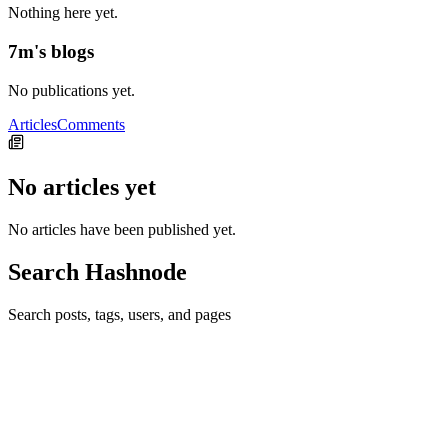
Nothing here yet.
7m's blogs
No publications yet.
Articles
Comments
No articles yet
No articles have been published yet.
Search Hashnode
Search posts, tags, users, and pages