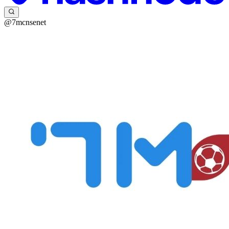
@7mcnsenet