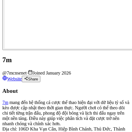
7m
@
7mcnsenet
·
Joined January 2026
Website
Share
About
7m
mang đến hệ thống cá cược thể thao hiện đại với dữ liệu tỷ số và
kèo được cập nhật theo thời gian thực. Người chơi có thể theo dõi
chi tiết từng trận đấu, phong độ đội bóng và lịch thi đấu ngay trên
một nền tảng. Điều này giúp việc phân tích và đặt cược trở nên
nhanh chóng và chính xác hơn.
Địa chỉ: 106D Kha Vạn Cân, Hiệp Bình Chánh, Thủ Đức, Thành