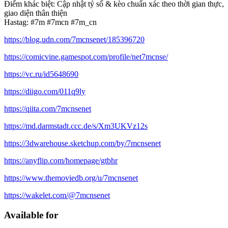
Điểm khác biệt: Cập nhật tỷ số & kèo chuẩn xác theo thời gian thực,
giao diện thân thiện
Hastag: #7m #7mcn #7m_cn
https://blog.udn.com/7mcnsenet/185396720
https://comicvine.gamespot.com/profile/net7mcnse/
https://vc.ru/id5648690
https://diigo.com/011q9ly
https://qiita.com/7mcnsenet
https://md.darmstadt.ccc.de/s/Xm3UKVz12s
https://3dwarehouse.sketchup.com/by/7mcnsenet
https://anyflip.com/homepage/gtbhr
https://www.themoviedb.org/u/7mcnsenet
https://wakelet.com/@7mcnsenet
Available for